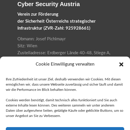
Cyber Security Austria
Verein zur Förderung
der Sicherheit Österreichs strategischer
Infrastruktur (ZVR-Zahl: 925928661)
Obmann: Josef Pichlmayr
Sitz: Wien
Zustelladresse: Erdberger Lände 40-48, Stiege A,
Top 6.1, 1030 Wien
Cookie Einwilligung verwalten
Datenschutzerklärung
Ihre Zufriedenheit ist unser Ziel, deshalb verwenden wir Cookies. Mit diesen
ermöglichen wir, dass unsere Webseite zuverlässig und sicher läuft und damit
wir die Performance im Blick behalten können.
Ja, ich möchte die Austria Cyber
Security Challenge unterstützen!
Cookies werden benötigt, damit technisch alles funktioniert und Sie auch
externe Inhalte lesen können. Des weiteren sammeln wir unter anderem
als Sponsor
Daten über aufgerufene Seiten, getätigte Käufe oder geklickte Buttons, um so
unser Angebot an Sie zu Verbessern.
als Schule
als FH / Universität