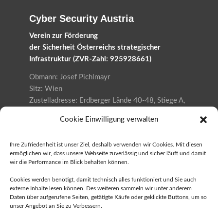
Cyber Security Austria
Verein zur Förderung
der Sicherheit Österreichs strategischer
Infrastruktur (ZVR-Zahl: 925928661)
Obmann: Josef Pichlmayr
Sitz: Wien
Zustelladresse: Erdberger Lände 40-48, Stiege A,
Top 6.1, 1030 Wien
Cookie Einwilligung verwalten
Datenschutzerklärung
Ihre Zufriedenheit ist unser Ziel, deshalb verwenden wir Cookies. Mit diesen
ermöglichen wir, dass unsere Webseite zuverlässig und sicher läuft und damit
wir die Performance im Blick behalten können.
Ja, ich möchte die Austria Cyber
Security Challenge unterstützen!
Cookies werden benötigt, damit technisch alles funktioniert und Sie auch
externe Inhalte lesen können. Des weiteren sammeln wir unter anderem
als Sponsor
Daten über aufgerufene Seiten, getätigte Käufe oder geklickte Buttons, um so
unser Angebot an Sie zu Verbessern.
als Schule